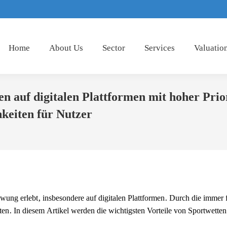
Home
About Us
Sector
Services
Valuatio
en auf digitalen Plattformen mit hoher Prio
keiten für Nutzer
ung erlebt, insbesondere auf digitalen Plattformen. Durch die immer 
hten. In diesem Artikel werden die wichtigsten Vorteile von Sportwetten 