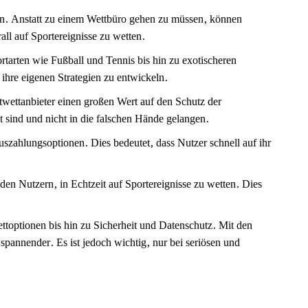
ieten. Anstatt zu einem Wettbüro gehen zu müssen, können
ll auf Sportereignisse zu wetten.
ortarten wie Fußball und Tennis bis hin zu exotischeren
ihre eigenen Strategien zu entwickeln.
twettanbieter einen großen Wert auf den Schutz der
 sind und nicht in die falschen Hände gelangen.
szahlungsoptionen. Dies bedeutet, dass Nutzer schnell auf ihr
den Nutzern, in Echtzeit auf Sportereignisse zu wetten. Dies
ettoptionen bis hin zu Sicherheit und Datenschutz. Mit den
spannender. Es ist jedoch wichtig, nur bei seriösen und