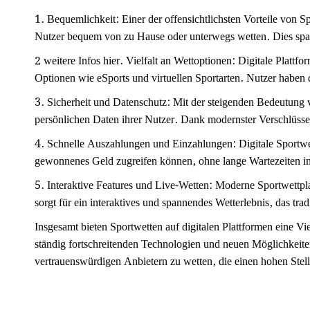
1. Bequemlichkeit: Einer der offensichtlichsten Vorteile von S
Nutzer bequem von zu Hause oder unterwegs wetten. Dies spart
2 weitere Infos hier. Vielfalt an Wettoptionen: Digitale Plattf
Optionen wie eSports und virtuellen Sportarten. Nutzer haben 
3. Sicherheit und Datenschutz: Mit der steigenden Bedeutung v
persönlichen Daten ihrer Nutzer. Dank modernster Verschlüssel
4. Schnelle Auszahlungen und Einzahlungen: Digitale Sportwett
gewonnenes Geld zugreifen können, ohne lange Wartezeiten 
5. Interaktive Features und Live-Wetten: Moderne Sportwettplat
sorgt für ein interaktives und spannendes Wetterlebnis, das tra
Insgesamt bieten Sportwetten auf digitalen Plattformen eine Vi
ständig fortschreitenden Technologien und neuen Möglichkeiten
vertrauenswürdigen Anbietern zu wetten, die einen hohen Stell