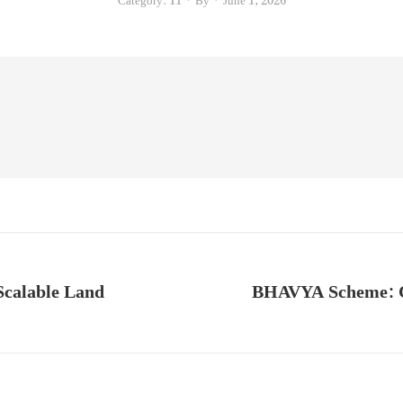
Scalable Land
BHAVYA Scheme: Cr
Next
post: